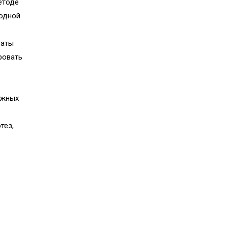
етоде
 одной
таты
ровать
ожных
тез,