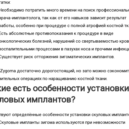
атки:
Необходимо потратить много времени на поиск профессиональ
врача-имплантолога, так как от его навыков зависит результат
работы, особенно при процедуре с полной атрофией костной тк
Есть абсолютные противопоказания к процедуре в виде
онкологических болезней, нарушений со свертываемостью кров
воспалительными процессами в пазухах носа и прочими инфекц
Существует риск отторжения зигоматических имплантов.
Zygoma достаточно дорогостоящий, но зато можно сэкономит
ительных операциях по наращиванию костной ткани.
ие есть особенности установк
ловых имплантов?
вуют определённые особенности установки скуловых имплант
Скуловые импланты зигома используются при невозможности