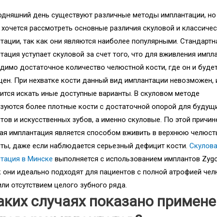
одняшний день существуют различные методы имплантации, но
 хочется рассмотреть основные различия скуловой и классиче
тации, так как они являются наиболее популярными. Стандартн
тация уступает скуловой за счет того, что для вживления импл
димо достаточное количество челюстной кости, где он и буде
ен. При нехватке кости данный вид имплантации невозможен, 
ится искать иные доступные варианты. В скуловом методе
зуются более плотные кости с достаточной опорой для будущ
тов и искусственных зубов, а именно скуловые. По этой причин
ая имплантация является способом вживить в верхнюю челюст
ты, даже если наблюдается серьезный дефицит кости.
Скулов
тация в Минске
выполняется с использованием имплантов Zyg
к они идеально подходят для пациентов с полной атрофией че
или отсутствием целого зубного ряда.
аких случаях показано примен