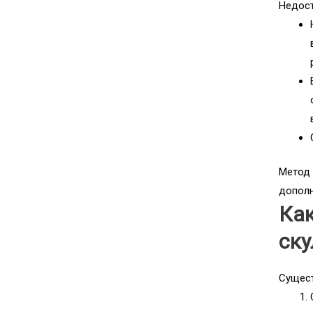
Недост
Метод 
дополн
Как
ску
Сущест