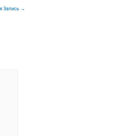
я Запись
→