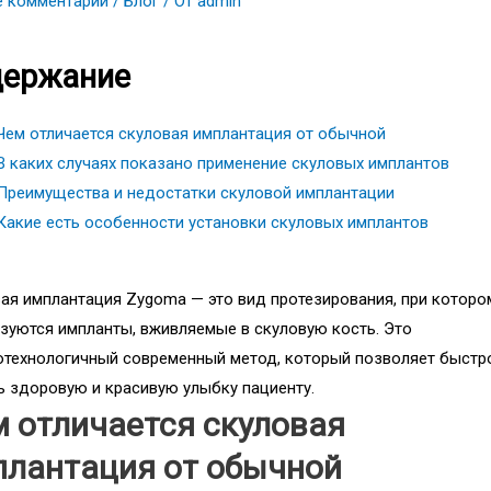
е комментарий
/
Блог
/ От
admin
держание
Чем отличается скуловая имплантация от обычной
В каких случаях показано применение скуловых имплантов
Преимущества и недостатки скуловой имплантации
Какие есть особенности установки скуловых имплантов
ая имплантация Zygoma — это вид протезирования, при которо
зуются импланты, вживляемые в скуловую кость. Это
технологичный современный метод, который позволяет быстр
ь здоровую и красивую улыбку пациенту.
 отличается скуловая
плантация от обычной