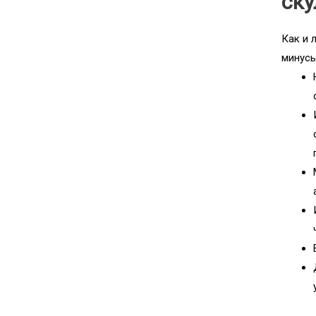
ск
Как и 
минусы