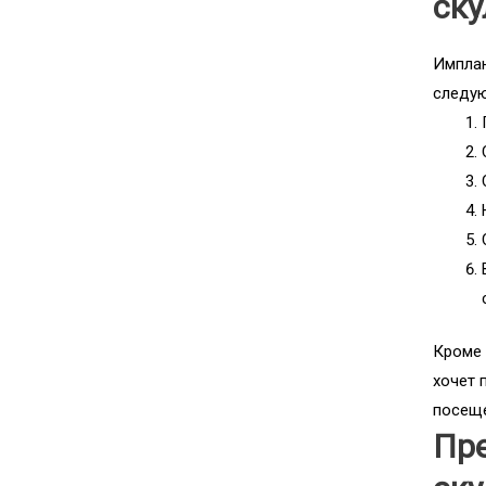
ску
Имплан
следу
Кроме 
хочет 
посеще
Пр