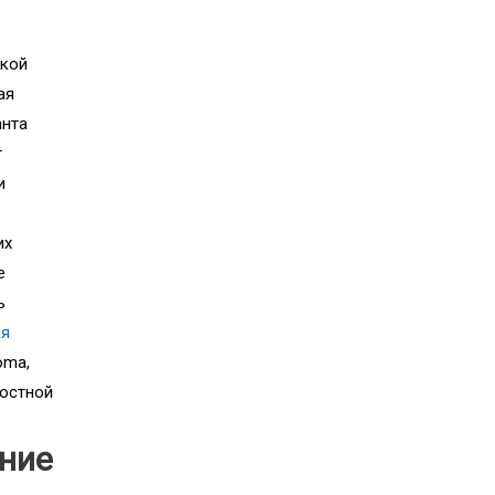
ской
ая
анта
т
и
их
е
ь
ая
oma,
люстной
ение