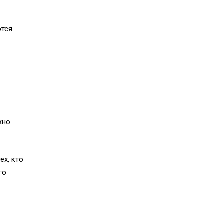
ются
жно
ех, кто
го