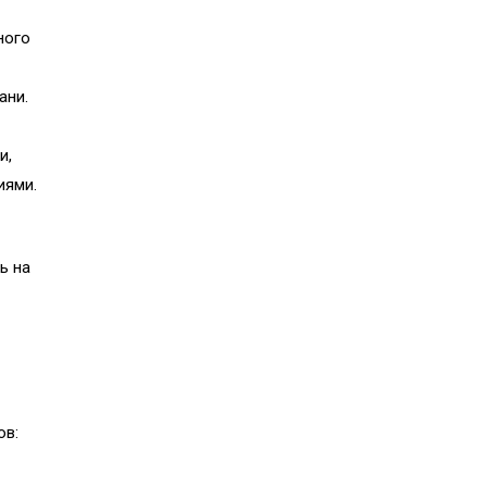
ного
ани.
и,
иями.
ь на
и
ов: