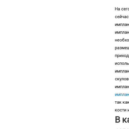
На сег
сейчас
имплан
имплан
необхо
размещ
приход
исполь
имплан
скулов
имплан
имплан
так ка
кости 
В к