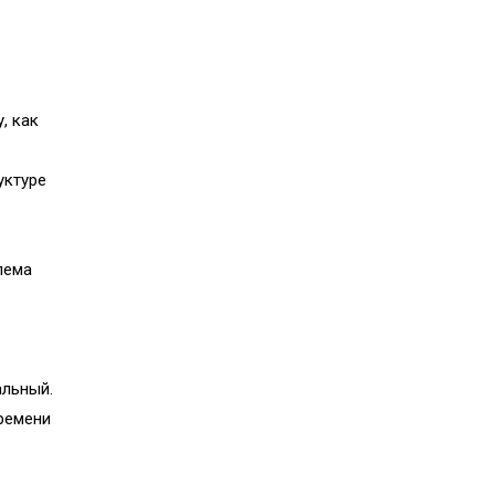
и
, как
уктуре
лема
альный.
ремени