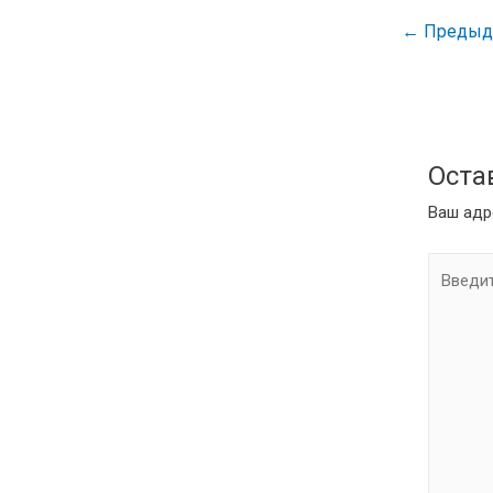
←
Предыду
Оста
Ваш адр