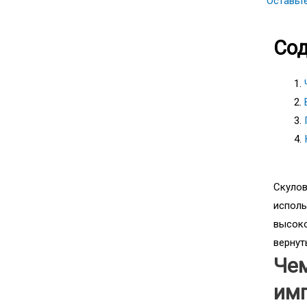
Оставьт
Со
Скулов
исполь
высоко
вернут
Чем
им