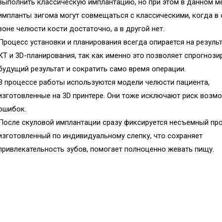
выполнить классическую имплантацию, но при этом в данном м
импланты зигома могут совмещаться с классическими, когда в
зоне челюсти кости достаточно, а в другой нет.
Процесс установки и планирования всегда опирается на резуль
КТ и 3D-планирования, так как именно это позволяет спрогнози
будущий результат и сократить само время операции.
В процессе работы используются модели челюсти пациента,
изготовленные на 3D принтере. Они тоже исключают риск возм
ошибок.
После скуловой имплантации сразу фиксируется несъемный про
изготовленный по индивидуальному слепку, что сохраняет
привлекательность зубов, помогает полноценно жевать пищу.